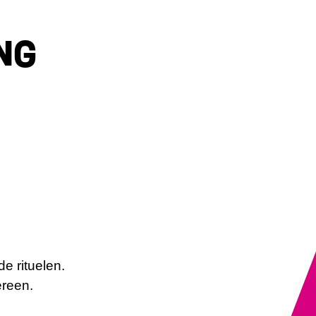
NG
de rituelen.
ereen.