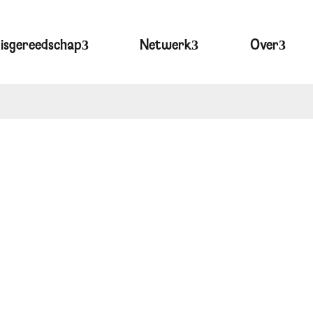
lisgereedschap
Netwerk
Over