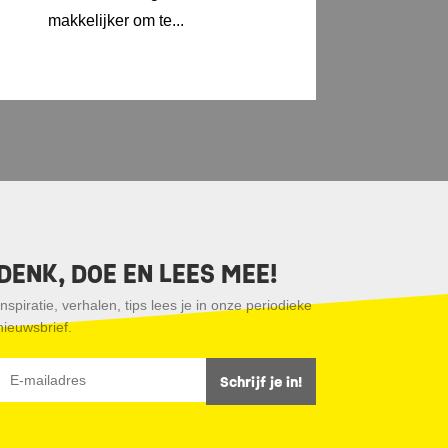
makkelijker om te...
DENK, DOE EN LEES MEE!
Inspiratie, verhalen, tips lees je in onze periodieke
nieuwsbrief.
Schrijf je in!